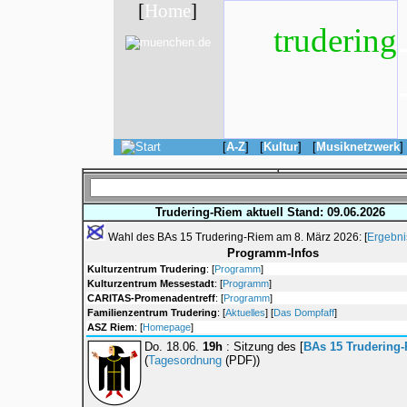
Trudering-Riem aktuell
Stand: 09.06.2026
Wahl des BAs 15 Trudering-Riem am 8. März 2026: [
Ergebni
Programm-Infos
Kulturzentrum Trudering
: [
Programm
]
Kulturzentrum Messestadt
: [
Programm
]
CARITAS-Promenadentreff
: [
Programm
]
Familienzentrum Trudering
: [
Aktuelles
] [
Das Dompfaff
]
ASZ Riem
: [
Homepage
]
Do. 18.06.
19h
: Sitzung des [
BAs 15 Trudering
(
Tagesordnung
(PDF))